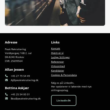
Adresse
Links
Kontakt
Peak Rekruttering
Hvem er vi
Voldbjergvej 16B 2. sal
DK-8240 Risskov
Ledige Stillinger
CVR: 25699564
Referencer
Virksomhed
Allan Jessen
Kandidater
Cookies & Persondata
+45 27 79 54 49
Aj@peakrekruttering.dk
Følg os på LinkedIn.
Her opdaterer vi løbende med nye
Bettina Askjær
stillingsopslag.
+45 25 54 00 01
Bea@peakrekruttering.dk
LinkedIn