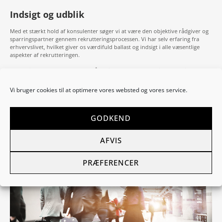
Indsigt og udblik
Med et stærkt hold af konsulenter søger vi at være den objektive rådgiver og
sparringspartner gennem rekrutteringsprocessen. Vi har selv erfaring fra
erhvervslivet, hvilket giver os værdifuld ballast og indsigt i alle væsentlige
aspekter af rekrutteringen.
For at sikre det rette match for både virksomhed og kandidat, har vi en
grundproces, som vi tager udgangspunkt i. Derefter former vi altid processen
efter den enkelte kunde og tilbyder en udvidet rekrutteringsproces, når
Vi bruger cookies til at optimere vores websted og vores service.
situationen kræver det.
Vi er bevidste om den verden, vi er en del af, og har en moderne teknologisk
tilgang og en forståelse for kandidaternes virkelighed. Vi er agile og kan
GODKEND
tilpasse vores indsats til situationen, hvilket giver en tryghed for alle parter i
processen.
AFVIS
PRÆFERENCER