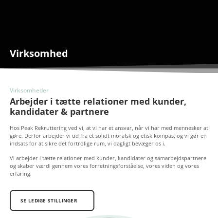
LEDIGE STILLINGER
Virksomhed
Virksomheder
Arbejder i tætte relationer med kunder,
kandidater & partnere
Hos Peak Rekruttering ved vi, at vi har et ansvar, når vi har med mennesker at
gøre. Derfor arbejder vi ud fra et solidt moralsk og etisk kompas, og vi gør en
indsats for at sikre det fortrolige rum, vi dagligt bevæger os i.
Vi arbejder i tætte relationer med kunder, kandidater og samarbejdspartnere
og skaber værdi gennem vores forretningsforståelse, vores viden og vores
erfaring.
SE LEDIGE STILLINGER