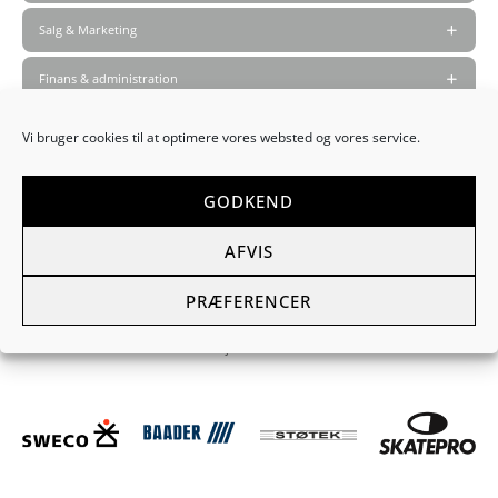
Salg & Marketing
Finans & administration
Logistik & Indkøb
Vi bruger cookies til at optimere vores websted og vores service.
Bygge & Anlæg
GODKEND
Øvrige stillinger
AFVIS
Referencer
PRÆFERENCER
Nedenfor finder du vores værdsatte kunder, som vi har/har haft fornøjelsen
af at arbejde sammen med.