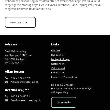
behandler personer og deres data efter et stærkt etisk regelsæt. Vi vil altid
meget gerne modtage nye CV’er til vores database. Har du spørgsmål, er du
meget velkommen til at kontakte os.
KONTAKT OS
Adresse
Links
Kontakt
Peak Rekruttering
Hvem er vi
Voldbjergvej 16B 2. sal
DK-8240 Risskov
Ledige Stillinger
CVR: 25699564
Referencer
Virksomhed
Allan Jessen
Kandidater
Cookies & Persondata
+45 27 79 54 49
Aj@peakrekruttering.dk
Følg os på LinkedIn.
Her opdaterer vi løbende med nye
Bettina Askjær
stillingsopslag.
+45 25 54 00 01
Bea@peakrekruttering.dk
LinkedIn