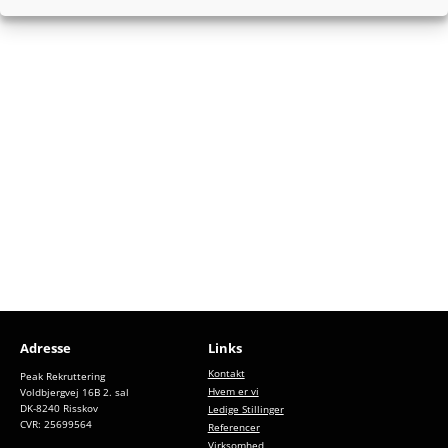
Adresse
Links
Kontakt
Peak Rekruttering
Hvem er vi
Voldbjergvej 16B 2. sal
DK-8240 Risskov
Ledige Stillinger
CVR: 25699564
Referencer
Virksomhed