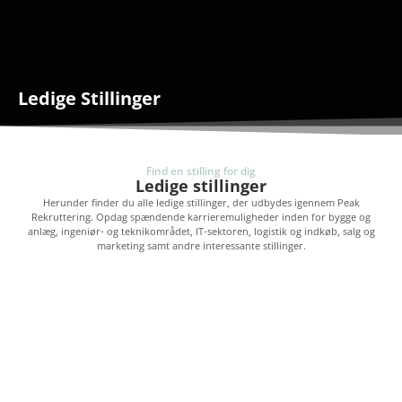
LEDIGE STILLINGER
Ledige Stillinger
Find en stilling for dig
Ledige stillinger
Herunder finder du alle ledige stillinger, der udbydes igennem Peak
Rekruttering. Opdag spændende karrieremuligheder inden for bygge og
anlæg, ingeniør- og teknikområdet, IT-sektoren, logistik og indkøb, salg og
marketing samt andre interessante stillinger.